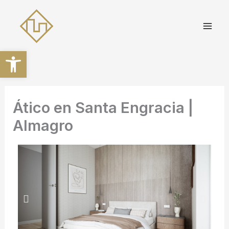
Ir
al
contenido
Abrir barra de herramientas
Ático en Santa Engracia |
Almagro