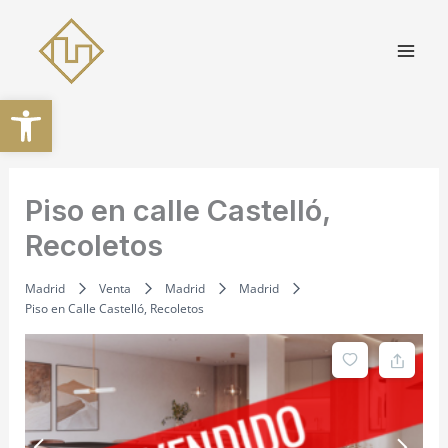
Ir
al
contenido
Abrir barra de herramientas
Piso en calle Castelló,
Recoletos
Madrid
Venta
Madrid
Madrid
Piso en Calle Castelló, Recoletos