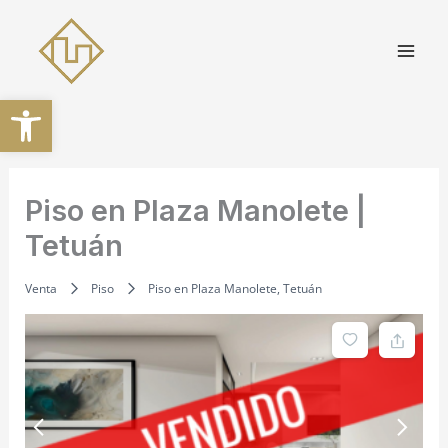
Ir
al
contenido
Abrir barra de herramientas
Piso en Plaza Manolete |
Tetuán
Venta
Piso
Piso en Plaza Manolete, Tetuán