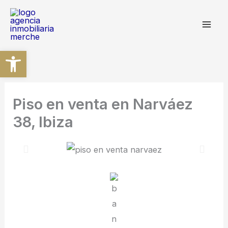
Ir
al
contenido
Abrir barra de herramientas
Piso en venta en Narváez
38, Ibiza