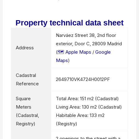
Property technical data sheet
Narváez Street 38, 2nd floor
exterior, Door C, 28009 Madrid
Address
(
🗺️ Apple Maps
/
Google
Maps
)
Cadastral
2649710VK4724H0012PF
Reference
Square
Total Area: 151 m2 (Cadastral)
Meters
Living Area: 130 m2 (Cadastral)
(Cadastral,
Habitable Area: 133 m2
Registry)
(Registry)
2 openings to the street with a