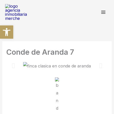
Ir
al
contenido
Abrir barra de herramientas
Conde de Aranda 7