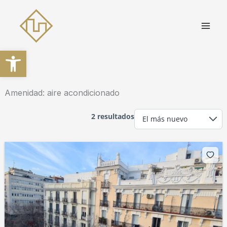
Ir
al
contenido
Abrir barra de herramientas
Amenidad:
aire acondicionado
2 resultados