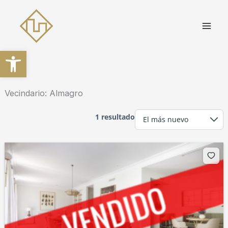
Ir
al
contenido
Abrir barra de herramientas
Vecindario:
Almagro
1 resultado