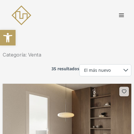
Ir
al
contenido
Abrir barra de herramientas
Categoría:
Venta
35 resultados