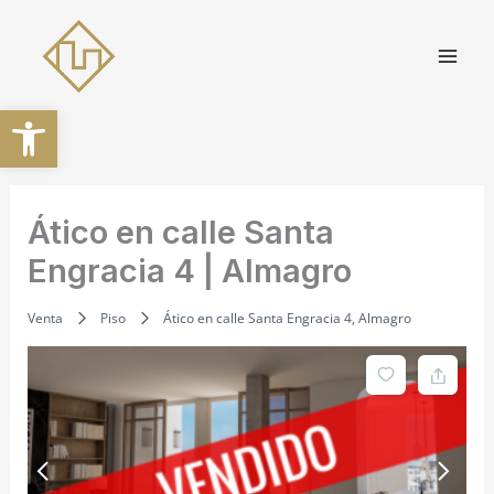
Ir
al
contenido
Abrir barra de herramientas
Ático en calle Santa
Engracia 4 | Almagro
Venta
Piso
Ático en calle Santa Engracia 4, Almagro