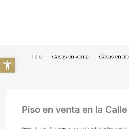
Ir
al
contenido
Inicio
Casas en venta
Casas en alq
Abrir barra de herramientas
Piso en venta en la Call
Venta
Piso
Piso en venta en la Calle Alberto Bosch. Jerón