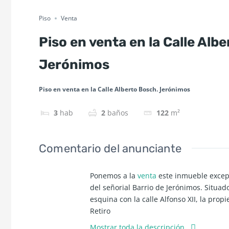
Piso
Venta
Piso en venta en la Calle Alb
Jerónimos
Piso en venta en la Calle Alberto Bosch. Jerónimos
3
hab
2
baños
122
m²
Comentario del anunciante
Ponemos a la
venta
este inmueble excepc
del señorial Barrio de Jerónimos. Situad
esquina con la calle Alfonso XII, la prop
Retiro
El piso, integralmente reformado de di
Mostrar toda la descripción