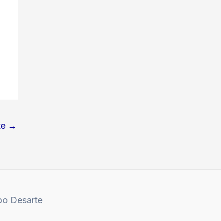
te
→
po Desarte