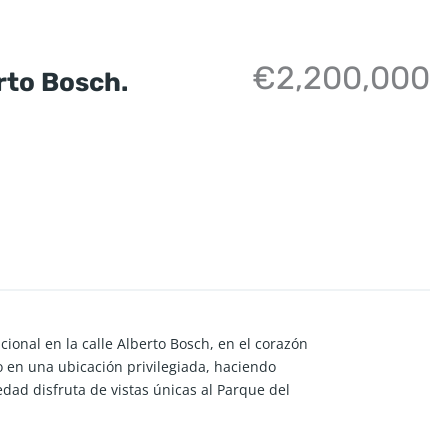
€2,200,000
erto Bosch.
ional en la calle Alberto Bosch, en el corazón
o en una ubicación privilegiada, haciendo
iedad disfruta de vistas únicas al Parque del
seño, cuenta con 122 metros cuadrados muy