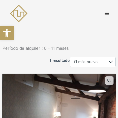
Ir
al
contenido
Abrir barra de herramientas
Período de alquiler :
6 - 11 meses
1 resultado