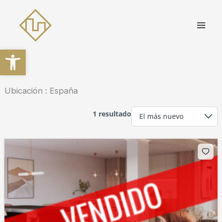
Ir
al
contenido
Abrir barra de herramientas
Ubicación :
España
1 resultado