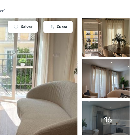
erí
Salvar
Cuota
+16