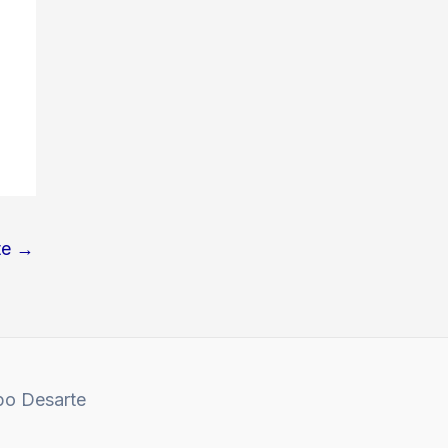
te
→
po Desarte