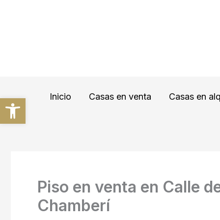
Ir
al
contenido
Inicio
Casas en venta
Casas en alq
Abrir barra de herramientas
Piso en venta en Calle de
Chamberí